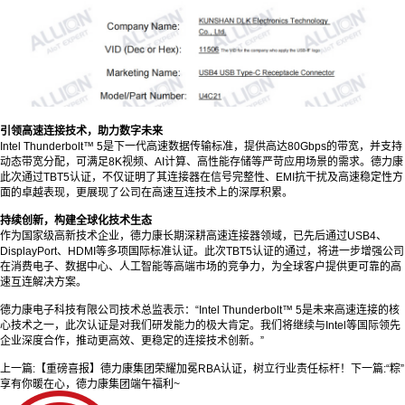
引领高速连接技术，助力数字未来
Intel Thunderbolt™ 5是下一代高速数据传输标准，提供高达80Gbps的带宽，并支持
动态带宽分配，可满足8K视频、AI计算、高性能存储等严苛应用场景的需求。德力康
此次通过TBT5认证，不仅证明了其连接器在信号完整性、EMI抗干扰及高速稳定性方
面的卓越表现，更展现了公司在高速互连技术上的深厚积累。
持续创新，构建全球化技术生态
作为国家级高新技术企业，德力康长期深耕高速连接器领域，已先后通过USB4、
DisplayPort、HDMI等多项国际标准认证。此次TBT5认证的通过，将进一步增强公司
在消费电子、数据中心、人工智能等高端市场的竞争力，为全球客户提供更可靠的高
速互连解决方案。
德力康电子科技有限公司技术总监表示：“Intel Thunderbolt™ 5是未来高速连接的核
心技术之一，此次认证是对我们研发能力的极大肯定。我们将继续与Intel等国际领先
企业深度合作，推动更高效、更稳定的连接技术创新。”
上一篇:
【重磅喜报】德力康集团荣耀加冕RBA认证，树立行业责任标杆！
下一篇:
“粽”
享有你暖在心，德力康集团端午福利~