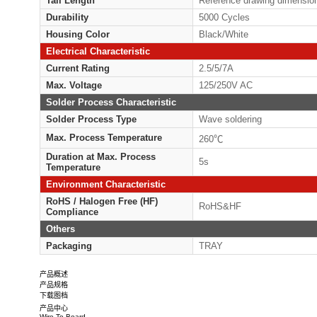
Plating Material on Contact
Ni
Area
Plating Thickness on Contact
50u
Area
Circuits
2/3 
Pitch
7/8
Tail Length
Ref
Durability
500
Housing Color
Bla
Electrical Characteristic
Current Rating
2.5
Max. Voltage
125
Solder Process Characteristic
Solder Process Type
Wav
Max. Process Temperature
26
Duration at Max. Process
5s