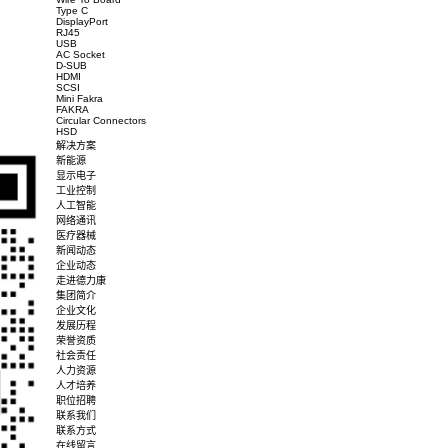
Temperature
Environment Characteristic
RoHS / Halogen Free (HF)
Ro
Compliance
Others
Packaging
TR
产品概述
产品规格
下载图档
产品中心
Wire To Board
Type C
DisplayPort
RJ45
USB
AC Socket
D-SUB
HDMI
SCSI
Mini Fakra
FAKRA
Circular Connectors
HSD
解决方案
新能源