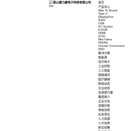
首页
EN
产品中心
Wire To 
Type C
DisplayP
RJ45
USB
AC Sock
D-SUB
HDMI
SCSI
Mini Fak
FAKRA
Circular
HSD
解决方案
新能源
显示电子
工业控制
人工智能
网络通讯
医疗器械
新闻动态
企业动态
走进德力
集团简介
企业文化
发展历程