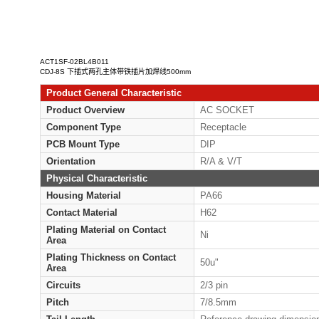
ACT1SF-02BL4B011
CDJ-8S 下插式两孔主体带铁插片加焊线500mm
Product General Characteristic
Product Overview
AC
Component Type
Rec
PCB Mount Type
DIP
Orientation
R/A
Physical Characteristic
Housing Material
PA6
Contact Material
H62