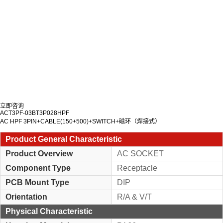
立即咨询
ACT3PF-03BT3P028HPF
AC HPF 3PIN+CABLE(150+500)+SWITCH+磁环（焊接式）
Product General Characteristic
Product Overview
AC SOCKET
Component Type
Receptacle
PCB Mount Type
DIP
Orientation
R/A & V/T
Physical Characteristic