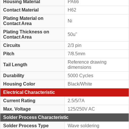
Housing Material
PA66
Contact Material
H62
Plating Material on
Ni
Contact Area
Plating Thickness on
50u"
Contact Area
Circuits
2/3 pin
Pitch
7/8.5mm
Reference drawing
Tail Length
dimensions
Durability
5000 Cycles
Housing Color
Black/White
Electrical Characteristic
Current Rating
2.5/5/7A
Max. Voltage
125/250V AC
Solder Process Characteristic
Solder Process Type
Wave soldering