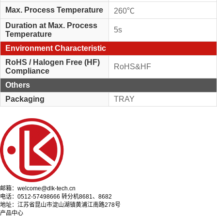
Max. Process Temperature
260℃
Duration at Max. Process
5s
Temperature
Environment Characteristic
RoHS / Halogen Free (HF)
RoHS&HF
Compliance
Others
Packaging
TRAY
邮箱：welcome@dlk-tech.cn
电话：0512-57498666 转分机8681、8682
地址：江苏省昆山市淀山湖镇黄浦江南路278号
产品中心