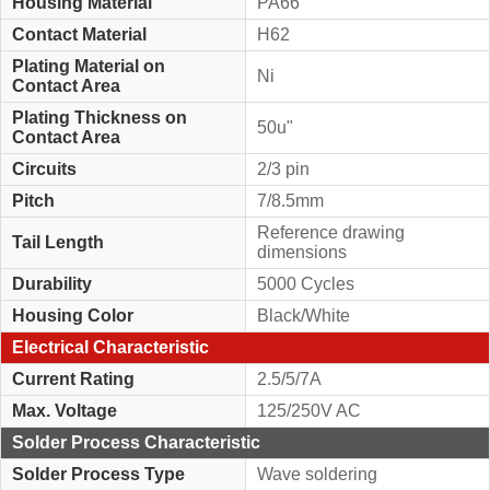
Housing Material
PA66
Contact Material
H62
Plating Material on
Ni
Contact Area
Plating Thickness on
50u"
Contact Area
Circuits
2/3 pin
Pitch
7/8.5mm
Reference drawing
Tail Length
dimensions
Durability
5000 Cycles
Housing Color
Black/White
Electrical Characteristic
Current Rating
2.5/5/7A
Max. Voltage
125/250V AC
Solder Process Characteristic
Solder Process Type
Wave soldering