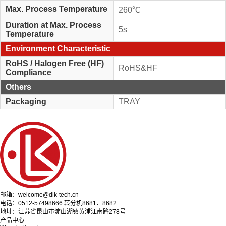
Max. Process Temperature
260℃
Duration at Max. Process
5s
Temperature
Environment Characteristic
RoHS / Halogen Free (HF)
RoHS&HF
Compliance
Others
Packaging
TRAY
邮箱：welcome@dlk-tech.cn
电话：0512-57498666 转分机8681、8682
地址：江苏省昆山市淀山湖镇黄浦江南路278号
产品中心