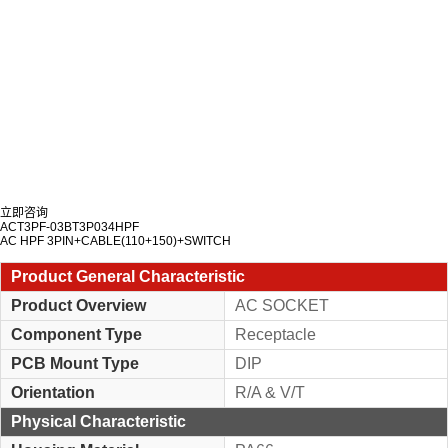
立即咨询
ACT3PF-03BT3P034HPF
AC HPF 3PIN+CABLE(110+150)+SWITCH
Product General Characteristic
Product Overview
AC SOCKET
Component Type
Receptacle
PCB Mount Type
DIP
Orientation
R/A & V/T
Physical Characteristic