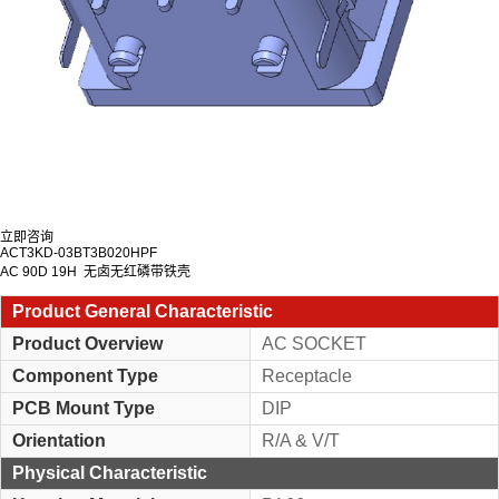
立即咨询
ACT3KD-03BT3B020HPF
AC 90D 19H 无卤无红磷带铁壳
Product General Characteristic
Product Overview
AC SOCKET
Component Type
Receptacle
PCB Mount Type
DIP
Orientation
R/A & V/T
Physical Characteristic