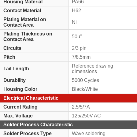
Housing Material
PA66
Contact Material
H62
Plating Material on
Ni
Contact Area
Plating Thickness on
50u"
Contact Area
Circuits
2/3 pin
Pitch
7/8.5mm
Reference drawing
Tail Length
dimensions
Durability
5000 Cycles
Housing Color
Black/White
Electrical Characteristic
Current Rating
2.5/5/7A
Max. Voltage
125/250V AC
Solder Process Characteristic
Solder Process Type
Wave soldering