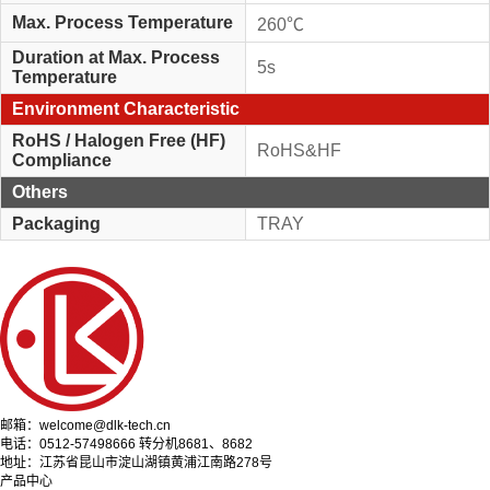
Max. Process Temperature
260℃
Duration at Max. Process
5s
Temperature
Environment Characteristic
RoHS / Halogen Free (HF)
RoHS&HF
Compliance
Others
Packaging
TRAY
邮箱：welcome@dlk-tech.cn
电话：0512-57498666 转分机8681、8682
地址：江苏省昆山市淀山湖镇黄浦江南路278号
产品中心