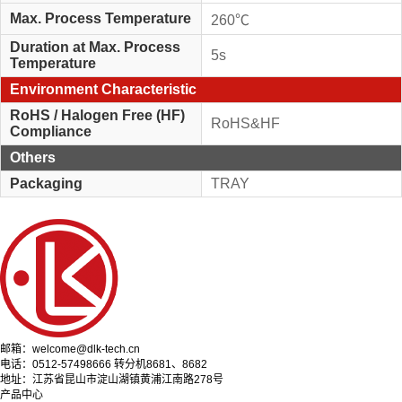
Max. Process Temperature
260℃
Duration at Max. Process
5s
Temperature
Environment Characteristic
RoHS / Halogen Free (HF)
RoHS&HF
Compliance
Others
Packaging
TRAY
邮箱：welcome@dlk-tech.cn
电话：0512-57498666 转分机8681、8682
地址：江苏省昆山市淀山湖镇黄浦江南路278号
产品中心