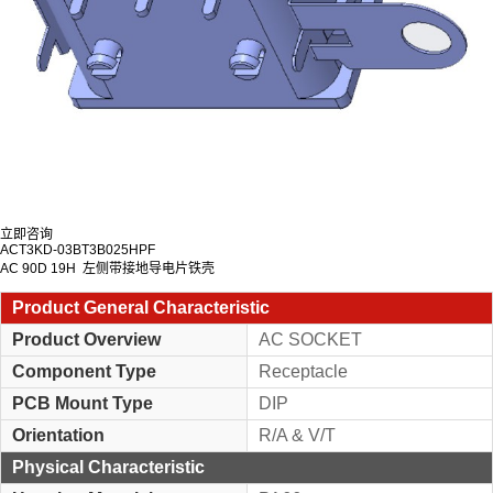
立即咨询
ACT3KD-03BT3B025HPF
AC 90D 19H 左侧带接地导电片铁壳
Product General Characteristic
Product Overview
AC SOCKET
Component Type
Receptacle
PCB Mount Type
DIP
Orientation
R/A & V/T
Physical Characteristic