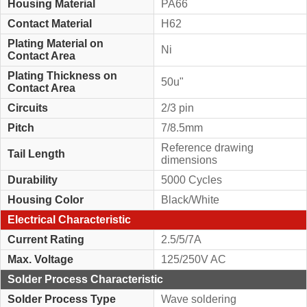
Housing Material
PA66
Contact Material
H62
Plating Material on
Ni
Contact Area
Plating Thickness on
50u"
Contact Area
Circuits
2/3 pin
Pitch
7/8.5mm
Reference drawing
Tail Length
dimensions
Durability
5000 Cycles
Housing Color
Black/White
Electrical Characteristic
Current Rating
2.5/5/7A
Max. Voltage
125/250V AC
Solder Process Characteristic
Solder Process Type
Wave soldering