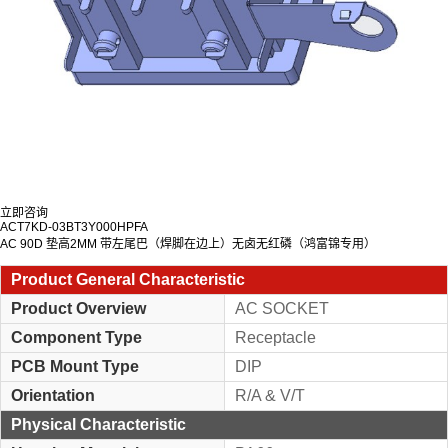
立即咨询
ACT7KD-03BT3Y000HPFA
AC 90D 垫高2MM 带左尾巴（焊脚在边上）无卤无红磷（鸿富锦专用）
Product General Characteristic
Product Overview
AC SOCKET
Component Type
Receptacle
PCB Mount Type
DIP
Orientation
R/A & V/T
Physical Characteristic