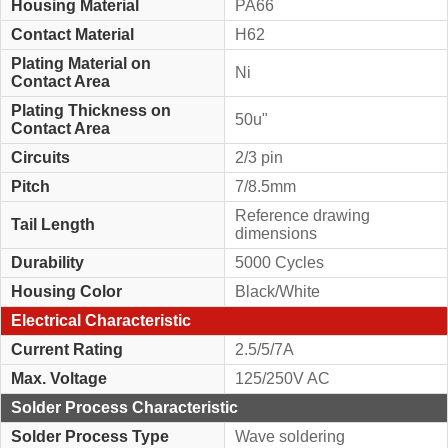
Housing Material
PA66
Contact Material
H62
Plating Material on
Ni
Contact Area
Plating Thickness on
50u"
Contact Area
Circuits
2/3 pin
Pitch
7/8.5mm
Reference drawing
Tail Length
dimensions
Durability
5000 Cycles
Housing Color
Black/White
Electrical Characteristic
Current Rating
2.5/5/7A
Max. Voltage
125/250V AC
Solder Process Characteristic
Solder Process Type
Wave soldering