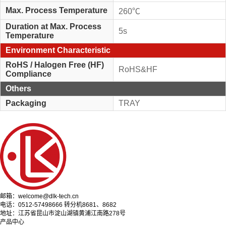
Max. Process Temperature
260℃
Duration at Max. Process
5s
Temperature
Environment Characteristic
RoHS / Halogen Free (HF)
RoHS&HF
Compliance
Others
Packaging
TRAY
邮箱：welcome@dlk-tech.cn
电话：0512-57498666 转分机8681、8682
地址：江苏省昆山市淀山湖镇黄浦江南路278号
产品中心