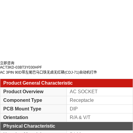
立即咨询
ACT3KD-03BT3Y030HPF
AC 3PIN 90D带左尾巴马口铁无卤无红磷(CDJ-71)自动机打件
Product General Characteristic
Product Overview
AC SOCKET
Component Type
Receptacle
PCB Mount Type
DIP
Orientation
R/A & V/T
Physical Characteristic