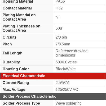
Housing Material
PA66
Contact Material
H62
Plating Material on
Ni
Contact Area
Plating Thickness on
50u"
Contact Area
Circuits
2/3 pin
Pitch
7/8.5mm
Reference drawing
Tail Length
dimensions
Durability
5000 Cycles
Housing Color
Black/White
Electrical Characteristic
Current Rating
2.5/5/7A
Max. Voltage
125/250V AC
Solder Process Characteristic
Solder Process Type
Wave soldering