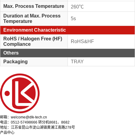
Max. Process Temperature
260℃
Duration at Max. Process
5s
Temperature
Environment Characteristic
RoHS / Halogen Free (HF)
RoHS&HF
Compliance
Others
Packaging
TRAY
邮箱：welcome@dlk-tech.cn
电话：0512-57498666 转分机8681、8682
地址：江苏省昆山市淀山湖镇黄浦江南路278号
产品中心