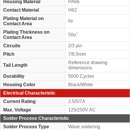
Housing Material
PA66
Contact Material
H62
Plating Material on
Ni
Contact Area
Plating Thickness on
50u"
Contact Area
Circuits
2/3 pin
Pitch
7/8.5mm
Reference drawing
Tail Length
dimensions
Durability
5000 Cycles
Housing Color
Black/White
Electrical Characteristic
Current Rating
2.5/5/7A
Max. Voltage
125/250V AC
Solder Process Characteristic
Solder Process Type
Wave soldering