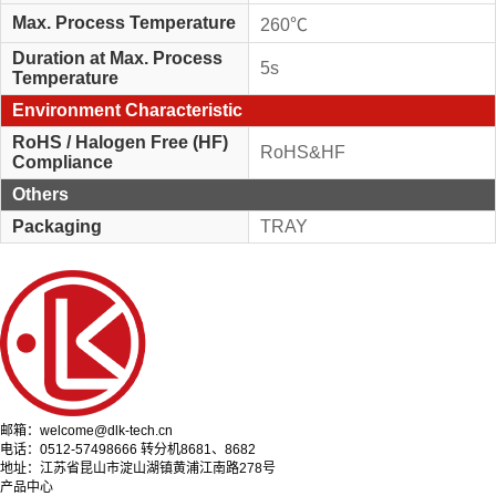
Max. Process Temperature
260℃
Duration at Max. Process
5s
Temperature
Environment Characteristic
RoHS / Halogen Free (HF)
RoHS&HF
Compliance
Others
Packaging
TRAY
邮箱：welcome@dlk-tech.cn
电话：0512-57498666 转分机8681、8682
地址：江苏省昆山市淀山湖镇黄浦江南路278号
产品中心