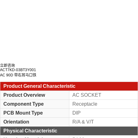
立即咨询
ACT7KD-03BT3Y001
AC 90D 带右耳马口铁
Product General Characteristic
Product Overview
AC SOCKET
Component Type
Receptacle
PCB Mount Type
DIP
Orientation
R/A & V/T
Physical Characteristic