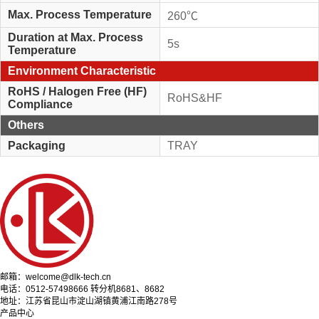
Max. Process Temperature
260℃
Duration at Max. Process
5s
Temperature
Environment Characteristic
RoHS / Halogen Free (HF)
RoHS&HF
Compliance
Others
Packaging
TRAY
邮箱：welcome@dlk-tech.cn
电话：0512-57498666 转分机8681、8682
地址：江苏省昆山市淀山湖镇黄浦江南路278号
产品中心