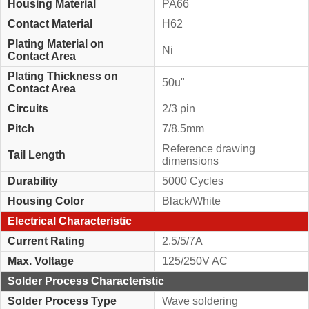
Housing Material
PA66
Contact Material
H62
Plating Material on
Ni
Contact Area
Plating Thickness on
50u"
Contact Area
Circuits
2/3 pin
Pitch
7/8.5mm
Reference drawing
Tail Length
dimensions
Durability
5000 Cycles
Housing Color
Black/White
Electrical Characteristic
Current Rating
2.5/5/7A
Max. Voltage
125/250V AC
Solder Process Characteristic
Solder Process Type
Wave soldering