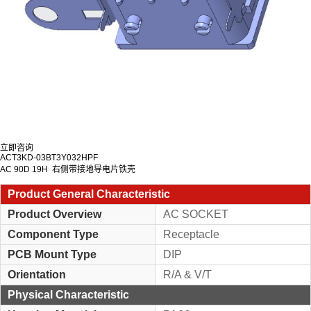
立即咨询
ACT3KD-03BT3Y032HPF
AC 90D 19H 右侧带接地导电片铁壳
Product General Characteristic
Product Overview
AC SOCKET
Component Type
Receptacle
PCB Mount Type
DIP
Orientation
R/A & V/T
Physical Characteristic