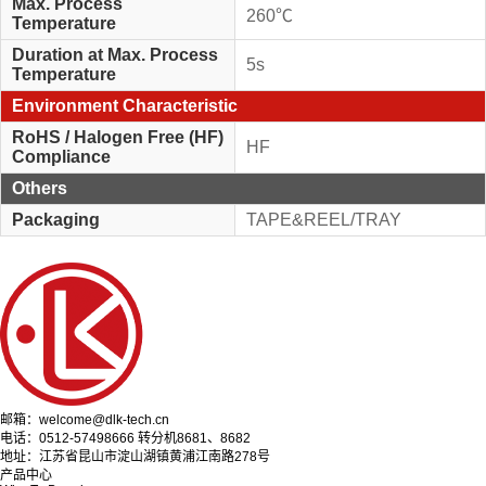
Max. Process
260℃
Temperature
Duration at Max. Process
5s
Temperature
Environment Characteristic
RoHS / Halogen Free (HF)
HF
Compliance
Others
Packaging
TAPE&REEL/TRAY
邮箱：welcome@dlk-tech.cn
电话：0512-57498666 转分机8681、8682
地址：江苏省昆山市淀山湖镇黄浦江南路278号
产品中心