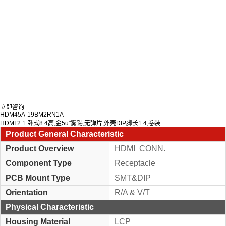
立即咨询
HDM45A-19BM2RN1A
HDMI 2.1 卧式8.4高,金5u"雾锡,无弹片,外壳DIP脚长1.4,卷装
Product General Characteristic
Product Overview
HDMI CONN.
Component Type
Receptacle
PCB Mount Type
SMT&DIP
Orientation
R/A & V/T
Physical Characteristic
Housing Material
LCP