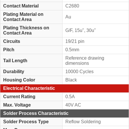
Contact Material
C2680
Plating Material on
Au
Contact Area
Plating Thickness on
G/F, 15u", 30u"
Contact Area
Circuits
19/21 pin
Pitch
0.5mm
Reference drawing
Tail Length
dimensions
Durability
10000 Cycles
Housing Color
Black
Electrical Characteristic
Current Rating
0.5A
Max. Voltage
40V AC
Solder Process Characteristic
Solder Process Type
Reflow Soldering