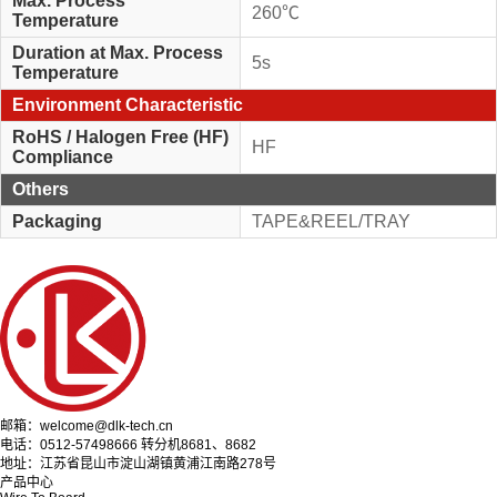
Max. Process
260℃
Temperature
Duration at Max. Process
5s
Temperature
Environment Characteristic
RoHS / Halogen Free (HF)
HF
Compliance
Others
Packaging
TAPE&REEL/TRAY
邮箱：welcome@dlk-tech.cn
电话：0512-57498666 转分机8681、8682
地址：江苏省昆山市淀山湖镇黄浦江南路278号
产品中心