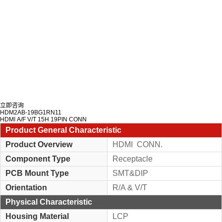
立即咨询
HDM2AB-19BG1RN11
HDMI A/F V/T 15H 19PIN CONN
Product General Characteristic
Product Overview
HDMI CONN.
Component Type
Receptacle
PCB Mount Type
SMT&DIP
Orientation
R/A & V/T
Physical Characteristic
Housing Material
LCP