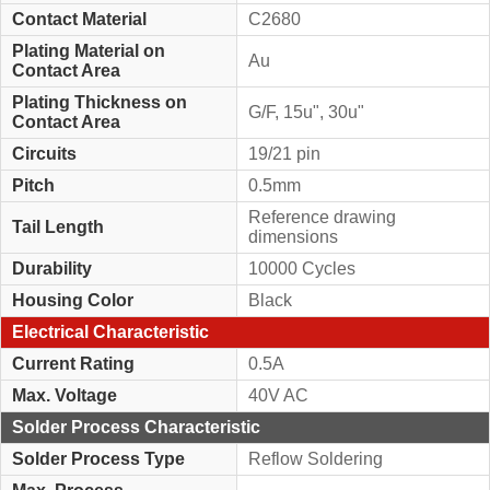
Contact Material
C2680
Plating Material on
Au
Contact Area
Plating Thickness on
G/F, 15u", 30u"
Contact Area
Circuits
19/21 pin
Pitch
0.5mm
Reference drawing
Tail Length
dimensions
Durability
10000 Cycles
Housing Color
Black
Electrical Characteristic
Current Rating
0.5A
Max. Voltage
40V AC
Solder Process Characteristic
Solder Process Type
Reflow Soldering