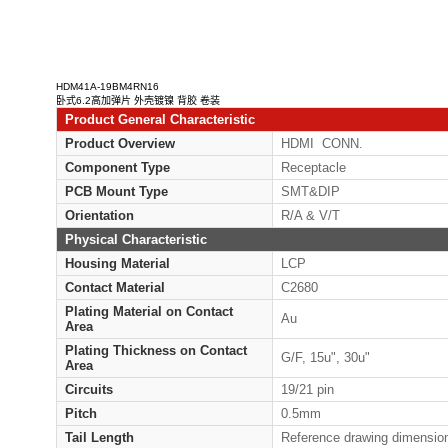
HDM41A-19BM4RN16
卧式6.2高加弹片 外壳镀镍 背胶 卷装
Product General Characteristic
Product Overview
HD
Component Type
Rec
PCB Mount Type
SM
Orientation
R/A
Physical Characteristic
Housing Material
LC
Contact Material
C26