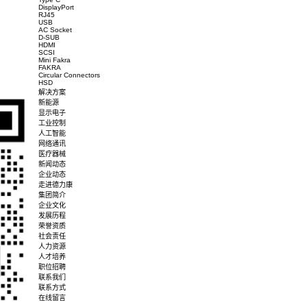
Environment Characteristic
RoHS / Halogen Free (HF)
HF
Compliance
Others
Packaging
TA
产品概述
产品规格
下载图档
产品中心
Wire To Board
Type C
DisplayPort
RJ45
USB
AC Socket
D-SUB
HDMI
SCSI
Mini Fakra
FAKRA
Circular Connectors
HSD
解决方案
新能源