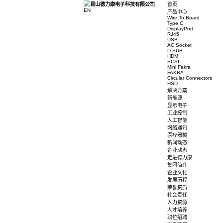
首页
EN
产品中心
Wire To 
Type C
DisplayP
RJ45
USB
AC Sock
D-SUB
HDMI
SCSI
Mini Fak
FAKRA
Circular
HSD
解决方案
新能源
显示电子
工业控制
人工智能
网络通讯
医疗器械
新闻动态
企业动态
走进德力
集团简介
企业文化
发展历程