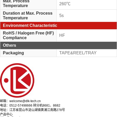
Max. Process
260℃
Temperature
Duration at Max. Process
5s
Temperature
Environment Characteristic
RoHS / Halogen Free (HF)
HF
Compliance
Others
Packaging
TAPE&REEL/TRAY
邮箱：welcome@dlk-tech.cn
电话：0512-57498666 转分机8681、8682
地址：江苏省昆山市淀山湖镇黄浦江南路278号
产品中心