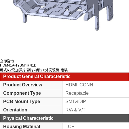
立即咨询
HDM41A-19BM4RN1D
卧式6.2高加弹片 弹片内缩2.0外壳镀镍 卷装
Product General Characteristic
Product Overview
HDMI CONN.
Component Type
Receptacle
PCB Mount Type
SMT&DIP
Orientation
R/A & V/T
Physical Characteristic
Housing Material
LCP