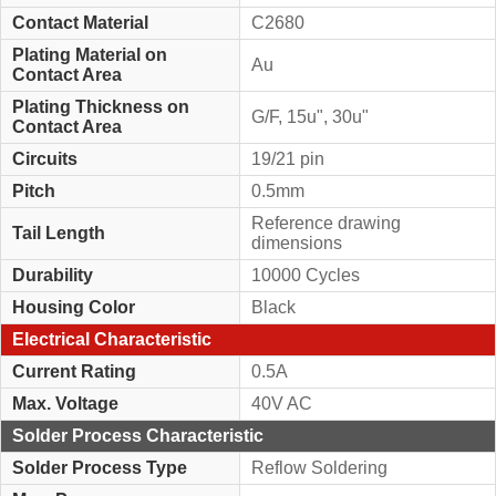
Contact Material
C2680
Plating Material on
Au
Contact Area
Plating Thickness on
G/F, 15u", 30u"
Contact Area
Circuits
19/21 pin
Pitch
0.5mm
Reference drawing
Tail Length
dimensions
Durability
10000 Cycles
Housing Color
Black
Electrical Characteristic
Current Rating
0.5A
Max. Voltage
40V AC
Solder Process Characteristic
Solder Process Type
Reflow Soldering