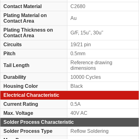
Contact Material
C2680
Plating Material on
Au
Contact Area
Plating Thickness on
G/F, 15u", 30u"
Contact Area
Circuits
19/21 pin
Pitch
0.5mm
Reference drawing
Tail Length
dimensions
Durability
10000 Cycles
Housing Color
Black
Electrical Characteristic
Current Rating
0.5A
Max. Voltage
40V AC
Solder Process Characteristic
Solder Process Type
Reflow Soldering