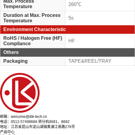
Max. Process
260℃
Temperature
Duration at Max. Process
5s
Temperature
Environment Characteristic
RoHS / Halogen Free (HF)
HF
Compliance
Others
Packaging
TAPE&REEL/TRAY
邮箱：welcome@dlk-tech.cn
电话：0512-57498666 转分机8681、8682
地址：江苏省昆山市淀山湖镇黄浦江南路278号
产品中心