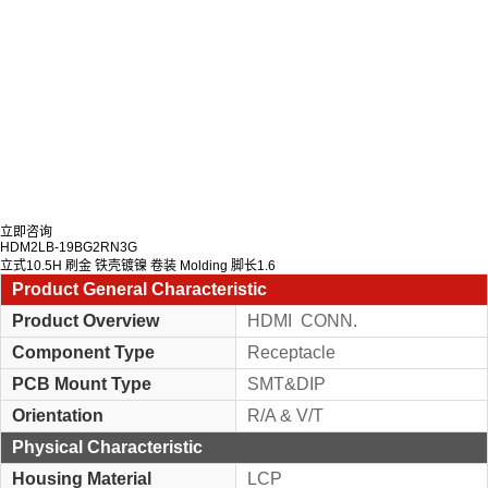
立即咨询
HDM2LB-19BG2RN3G
立式10.5H 刷金 铁壳镀镍 卷装 Molding 脚长1.6
Product General Characteristic
Product Overview
HDMI CONN.
Component Type
Receptacle
PCB Mount Type
SMT&DIP
Orientation
R/A & V/T
Physical Characteristic
Housing Material
LCP