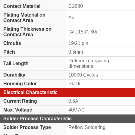
Contact Material
C2680
Plating Material on
Au
Contact Area
Plating Thickness on
G/F, 15u", 30u"
Contact Area
Circuits
19/21 pin
Pitch
0.5mm
Reference drawing
Tail Length
dimensions
Durability
10000 Cycles
Housing Color
Black
Electrical Characteristic
Current Rating
0.5A
Max. Voltage
40V AC
Solder Process Characteristic
Solder Process Type
Reflow Soldering