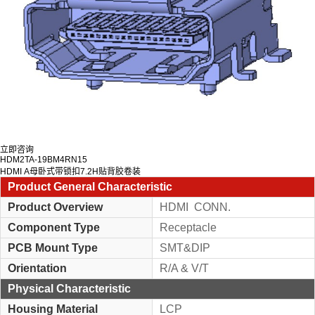
立即咨询
HDM2TA-19BM4RN15
HDMI A母卧式带锁扣7.2H贴背胶卷装
Product General Characteristic
Product Overview
HDMI CONN.
Component Type
Receptacle
PCB Mount Type
SMT&DIP
Orientation
R/A & V/T
Physical Characteristic
Housing Material
LCP