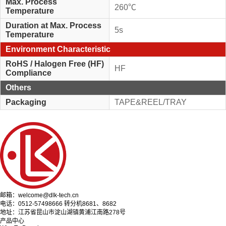
Max. Process
260℃
Temperature
Duration at Max. Process
5s
Temperature
Environment Characteristic
RoHS / Halogen Free (HF)
HF
Compliance
Others
Packaging
TAPE&REEL/TRAY
邮箱：welcome@dlk-tech.cn
电话：0512-57498666 转分机8681、8682
地址：江苏省昆山市淀山湖镇黄浦江南路278号
产品中心