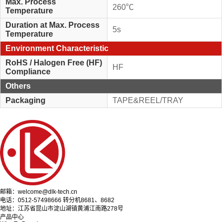
Max. Process
260℃
Temperature
Duration at Max. Process
5s
Temperature
Environment Characteristic
RoHS / Halogen Free (HF)
HF
Compliance
Others
Packaging
TAPE&REEL/TRAY
邮箱：welcome@dlk-tech.cn
电话：0512-57498666 转分机8681、8682
地址：江苏省昆山市淀山湖镇黄浦江南路278号
产品中心