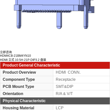
立即咨询
HDM4CB-21BM4YN10
HDMI 立式 10.5H-21P-DIP3.2 盘装
Product General Characteristic
Product Overview
HDMI CONN.
Component Type
Receptacle
PCB Mount Type
SMT&DIP
Orientation
R/A & V/T
Physical Characteristic
Housing Material
LCP