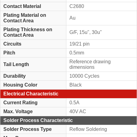
Contact Material
C2680
Plating Material on
Au
Contact Area
Plating Thickness on
G/F, 15u", 30u"
Contact Area
Circuits
19/21 pin
Pitch
0.5mm
Reference drawing
Tail Length
dimensions
Durability
10000 Cycles
Housing Color
Black
Electrical Characteristic
Current Rating
0.5A
Max. Voltage
40V AC
Solder Process Characteristic
Solder Process Type
Reflow Soldering