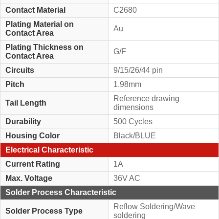
Contact Material
C2680
Plating Material on
Au
Contact Area
Plating Thickness on
G/F
Contact Area
Circuits
9/15/26/44 pin
Pitch
1.98mm
Reference drawing
Tail Length
dimensions
Durability
500 Cycles
Housing Color
Black/BLUE
Electrical Characteristic
Current Rating
1A
Max. Voltage
36V AC
Solder Process Characteristic
Reflow Soldering/Wave
Solder Process Type
soldering