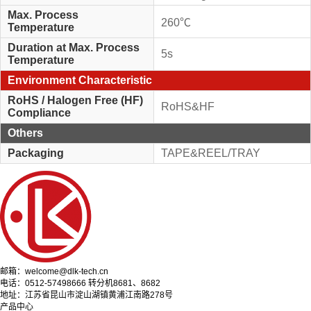
Max. Process
260℃
Temperature
Duration at Max. Process
5s
Temperature
Environment Characteristic
RoHS / Halogen Free (HF)
RoHS&HF
Compliance
Others
Packaging
TAPE&REEL/TRAY
邮箱：welcome@dlk-tech.cn
电话：0512-57498666 转分机8681、8682
地址：江苏省昆山市淀山湖镇黄浦江南路278号
产品中心