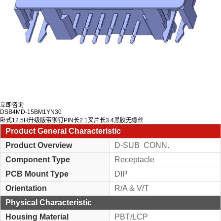
立即咨询
DSB4MD-15BM1YN30
卧式12.5H升级版带铆钉PIN长2.1叉片长3.4黑胶无螺丝
Product General Characteristic
Product Overview
D-SUB CONN.
Component Type
Receptacle
PCB Mount Type
DIP
Orientation
R/A & V/T
Physical Characteristic
Housing Material
PBT/LCP