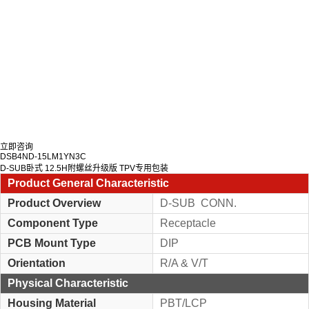
立即咨询
DSB4ND-15LM1YN3C
D-SUB卧式 12.5H附螺丝升级版 TPV专用包装
Product General Characteristic
Product Overview
D-SUB CONN.
Component Type
Receptacle
PCB Mount Type
DIP
Orientation
R/A & V/T
Physical Characteristic
Housing Material
PBT/LCP