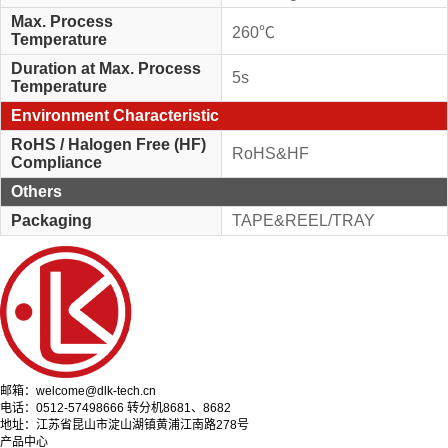
Max. Process
260℃
Temperature
Duration at Max. Process
5s
Temperature
Environment Characteristic
RoHS / Halogen Free (HF)
RoHS&HF
Compliance
Others
Packaging
TAPE&REEL/TRAY
邮箱：welcome@dlk-tech.cn
电话：0512-57498666 转分机8681、8682
地址：江苏省昆山市淀山湖镇黄浦江南路278号
产品中心