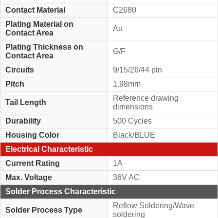
Contact Material
C2680
Plating Material on
Au
Contact Area
Plating Thickness on
G/F
Contact Area
Circuits
9/15/26/44 pin
Pitch
1.98mm
Reference drawing
Tail Length
dimensions
Durability
500 Cycles
Housing Color
Black/BLUE
Electrical Characteristic
Current Rating
1A
Max. Voltage
36V AC
Solder Process Characteristic
Reflow Soldering/Wave
Solder Process Type
soldering