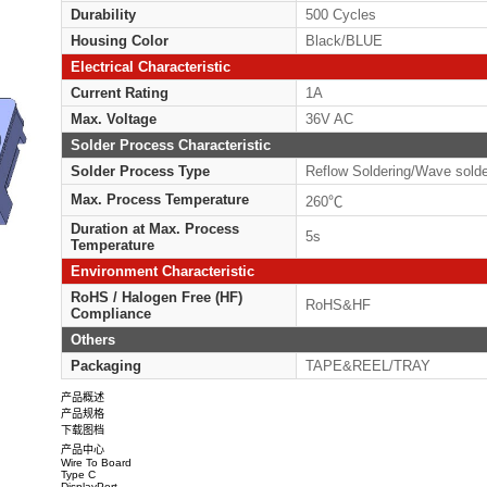
Plating Material on Contact
Au
Area
Plating Thickness on Contact
G/F
Area
Circuits
9/1
Pitch
1.
Tail Length
Ref
Durability
500
Housing Color
Bla
Electrical Characteristic
Current Rating
1A
Max. Voltage
36V
Solder Process Characteristic
Solder Process Type
Ref
Max. Process Temperature
26
Duration at Max. Process
5s
Temperature