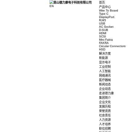
首页
EN
产品中心
Wire To 
Type C
DisplayP
RJ45
USB
AC Sock
D-SUB
HDMI
SCSI
Mini Fak
FAKRA
Circular
HSD
解决方案
新能源
显示电子
工业控制
人工智能
网络通讯
医疗器械
新闻动态
企业动态
走进德力
集团简介
企业文化
发展历程