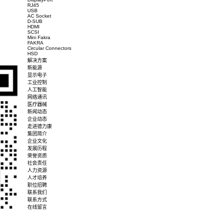
Environment Characteristic
RoHS / Halogen Free (HF)
Ro
Compliance
Others
Packaging
TA
产品概述
产品规格
下载图档
产品中心
Wire To Board
Type C
DisplayPort
RJ45
USB
AC Socket
D-SUB
HDMI
SCSI
Mini Fakra
FAKRA
Circular Connectors
HSD
解决方案
新能源
显示电子