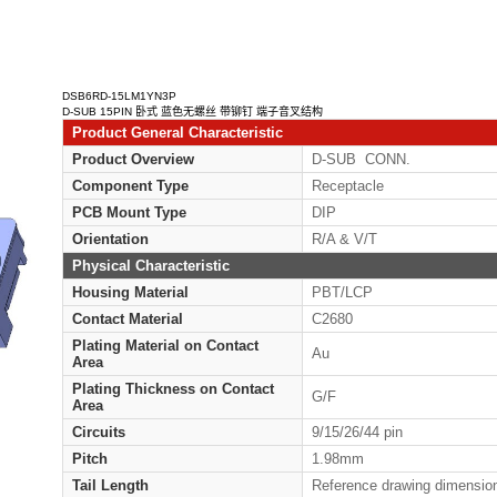
DSB6RD-15LM1YN3P
D-SUB 15PIN 卧式 蓝色无螺丝 带铆钉 端子音叉结构
Product General Characteristic
Product Overview
D-
Component Type
Rec
PCB Mount Type
DIP
Orientation
R/A
Physical Characteristic
Housing Material
PB
Contact Material
C26