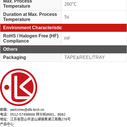
Max. Process
260℃
Temperature
Duration at Max. Process
5s
Temperature
Environment Characteristic
RoHS / Halogen Free (HF)
HF
Compliance
Others
Packaging
TAPE&REEL/TRAY
邮箱：welcome@dlk-tech.cn
电话：0512-57498666 转分机8681、8682
地址：江苏省昆山市淀山湖镇黄浦江南路278号
产品中心