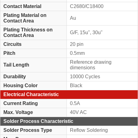
Contact Material
C2680/C18400
Plating Material on
Au
Contact Area
Plating Thickness on
G/F, 15u", 30u"
Contact Area
Circuits
20 pin
Pitch
0.5mm
Reference drawing
Tail Length
dimensions
Durability
10000 Cycles
Housing Color
Black
Electrical Characteristic
Current Rating
0.5A
Max. Voltage
40V AC
Solder Process Characteristic
Solder Process Type
Reflow Soldering