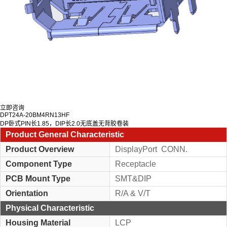
立即咨询
DPT24A-20BM4RN13HF
DP卧式PIN长1.85，DIP长2.0无底盖无背胶卷装
Product General Characteristic
Product Overview
DisplayPort CONN.
Component Type
Receptacle
PCB Mount Type
SMT&DIP
Orientation
R/A & V/T
Physical Characteristic
Housing Material
LCP