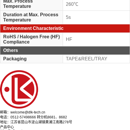
Max. Process
260℃
Temperature
Duration at Max. Process
5s
Temperature
Environment Characteristic
RoHS / Halogen Free (HF)
HF
Compliance
Others
Packaging
TAPE&REEL/TRAY
邮箱：welcome@dlk-tech.cn
电话：0512-57498666 转分机8681、8682
地址：江苏省昆山市淀山湖镇黄浦江南路278号
产品中心