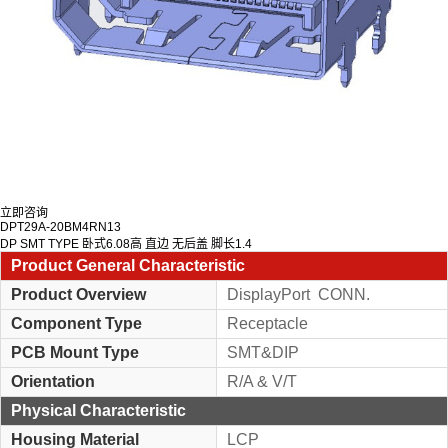
立即咨询
DPT29A-20BM4RN13
DP SMT TYPE 卧式6.08高 直边 无后盖 脚长1.4
Product General Characteristic
Product Overview
DisplayPort CONN.
Component Type
Receptacle
PCB Mount Type
SMT&DIP
Orientation
R/A & V/T
Physical Characteristic
Housing Material
LCP