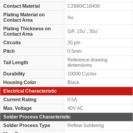
Contact Material
C2680/C18400
Plating Material on
Au
Contact Area
Plating Thickness on
G/F, 15u", 30u"
Contact Area
Circuits
20 pin
Pitch
0.5mm
Reference drawing
Tail Length
dimensions
Durability
10000 Cycles
Housing Color
Black
Electrical Characteristic
Current Rating
0.5A
Max. Voltage
40V AC
Solder Process Characteristic
Solder Process Type
Reflow Soldering