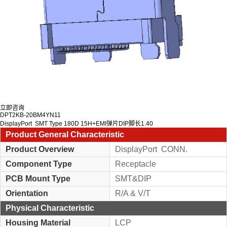
立即咨询
DPT2KB-20BM4YN11
DisplayPort SMT Type 180D 15H+EMI弹片DIP脚长1.40
Product General Characteristic
Product Overview
DisplayPort CONN.
Component Type
Receptacle
PCB Mount Type
SMT&DIP
Orientation
R/A & V/T
Physical Characteristic
Housing Material
LCP