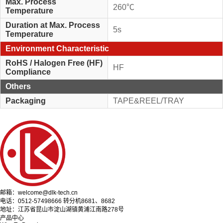
Max. Process
260℃
Temperature
Duration at Max. Process
5s
Temperature
Environment Characteristic
RoHS / Halogen Free (HF)
HF
Compliance
Others
Packaging
TAPE&REEL/TRAY
邮箱：welcome@dlk-tech.cn
电话：0512-57498666 转分机8681、8682
地址：江苏省昆山市淀山湖镇黄浦江南路278号
产品中心