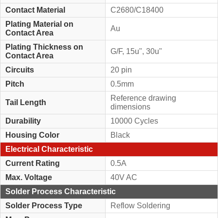
Contact Material
C2680/C18400
Plating Material on
Au
Contact Area
Plating Thickness on
G/F, 15u", 30u"
Contact Area
Circuits
20 pin
Pitch
0.5mm
Reference drawing
Tail Length
dimensions
Durability
10000 Cycles
Housing Color
Black
Electrical Characteristic
Current Rating
0.5A
Max. Voltage
40V AC
Solder Process Characteristic
Solder Process Type
Reflow Soldering