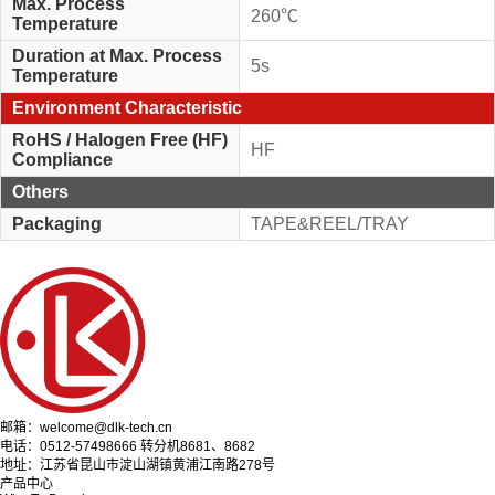
Max. Process
260℃
Temperature
Duration at Max. Process
5s
Temperature
Environment Characteristic
RoHS / Halogen Free (HF)
HF
Compliance
Others
Packaging
TAPE&REEL/TRAY
邮箱：welcome@dlk-tech.cn
电话：0512-57498666 转分机8681、8682
地址：江苏省昆山市淀山湖镇黄浦江南路278号
产品中心