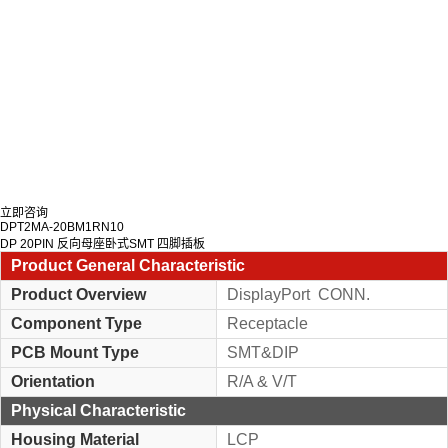
立即咨询
DPT2MA-20BM1RN10
DP 20PIN 反向母座卧式SMT 四脚插板
Product General Characteristic
Product Overview
DisplayPort CONN.
Component Type
Receptacle
PCB Mount Type
SMT&DIP
Orientation
R/A & V/T
Physical Characteristic
Housing Material
LCP