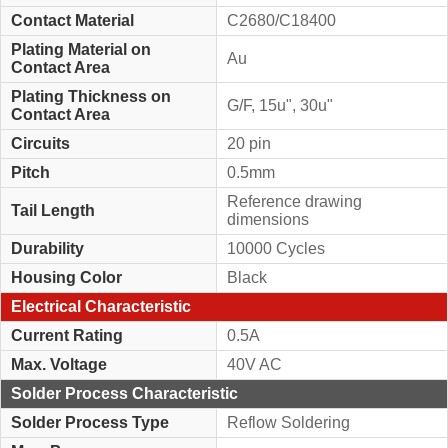
Contact Material
C2680/C18400
Plating Material on
Au
Contact Area
Plating Thickness on
G/F, 15u", 30u"
Contact Area
Circuits
20 pin
Pitch
0.5mm
Reference drawing
Tail Length
dimensions
Durability
10000 Cycles
Housing Color
Black
Electrical Characteristic
Current Rating
0.5A
Max. Voltage
40V AC
Solder Process Characteristic
Solder Process Type
Reflow Soldering