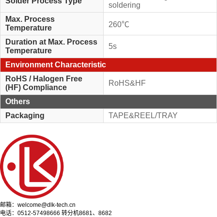
Solder Process Type
soldering
Max. Process
260℃
Temperature
Duration at Max. Process
5s
Temperature
Environment Characteristic
RoHS / Halogen Free
RoHS&HF
(HF) Compliance
Others
Packaging
TAPE&REEL/TRAY
邮箱：welcome@dlk-tech.cn
电话：0512-57498666 转分机8681、8682