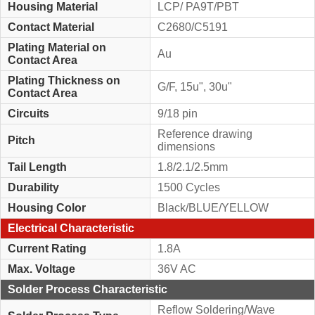
Housing Material
LCP/ PA9T/PBT
Contact Material
C2680/C5191
Plating Material on
Au
Contact Area
Plating Thickness on
G/F, 15u", 30u"
Contact Area
Circuits
9/18 pin
Reference drawing
Pitch
dimensions
Tail Length
1.8/2.1/2.5mm
Durability
1500 Cycles
Housing Color
Black/BLUE/YELLOW
Electrical Characteristic
Current Rating
1.8A
Max. Voltage
36V AC
Solder Process Characteristic
Reflow Soldering/Wave