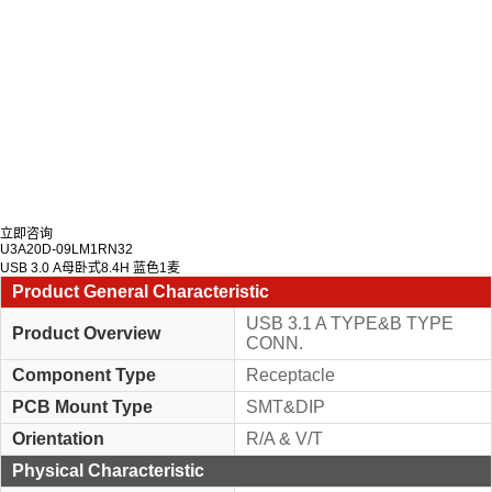
立即咨询
U3A20D-09LM1RN32
USB 3.0 A母卧式8.4H 蓝色1麦
Product General Characteristic
USB 3.1 A TYPE&B TYPE
Product Overview
CONN.
Component Type
Receptacle
PCB Mount Type
SMT&DIP
Orientation
R/A & V/T
Physical Characteristic