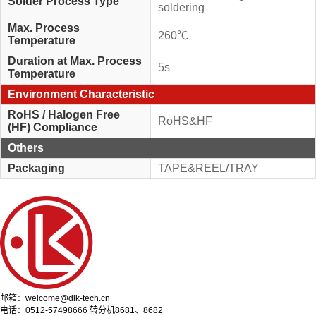
Solder Process Type
soldering
Max. Process
260℃
Temperature
Duration at Max. Process
5s
Temperature
Environment Characteristic
RoHS / Halogen Free
RoHS&HF
(HF) Compliance
Others
Packaging
TAPE&REEL/TRAY
邮箱：welcome@dlk-tech.cn
电话：0512-57498666 转分机8681、8682