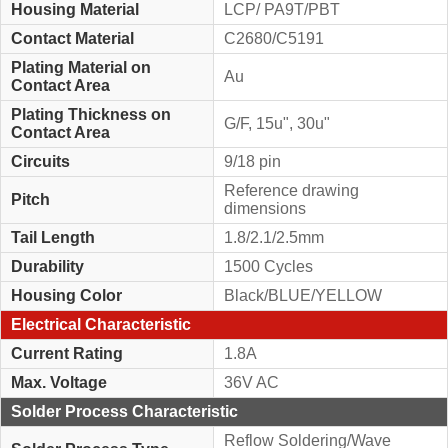
Housing Material
LCP/ PA9T/PBT
Contact Material
C2680/C5191
Plating Material on
Au
Contact Area
Plating Thickness on
G/F, 15u", 30u"
Contact Area
Circuits
9/18 pin
Reference drawing
Pitch
dimensions
Tail Length
1.8/2.1/2.5mm
Durability
1500 Cycles
Housing Color
Black/BLUE/YELLOW
Electrical Characteristic
Current Rating
1.8A
Max. Voltage
36V AC
Solder Process Characteristic
Reflow Soldering/Wave