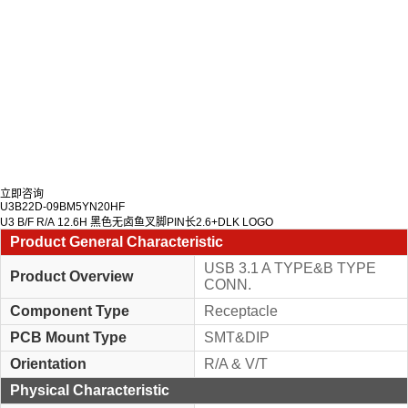
立即咨询
U3B22D-09BM5YN20HF
U3 B/F R/A 12.6H 黑色无卤鱼叉脚PIN长2.6+DLK LOGO
Product General Characteristic
USB 3.1 A TYPE&B TYPE
Product Overview
CONN.
Component Type
Receptacle
PCB Mount Type
SMT&DIP
Orientation
R/A & V/T
Physical Characteristic