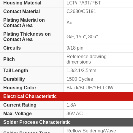
Housing Material
LCP/ PA9T/PBT
Contact Material
C2680/C5191
Plating Material on
Au
Contact Area
Plating Thickness on
G/F, 15u", 30u"
Contact Area
Circuits
9/18 pin
Reference drawing
Pitch
dimensions
Tail Length
1.8/2.1/2.5mm
Durability
1500 Cycles
Housing Color
Black/BLUE/YELLOW
Electrical Characteristic
Current Rating
1.8A
Max. Voltage
36V AC
Solder Process Characteristic
Reflow Soldering/Wave