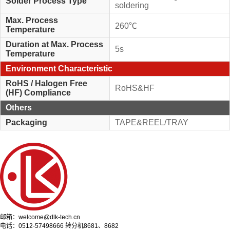
Solder Process Type
soldering
Max. Process
260℃
Temperature
Duration at Max. Process
5s
Temperature
Environment Characteristic
RoHS / Halogen Free
RoHS&HF
(HF) Compliance
Others
Packaging
TAPE&REEL/TRAY
邮箱：welcome@dlk-tech.cn
电话：0512-57498666 转分机8681、8682