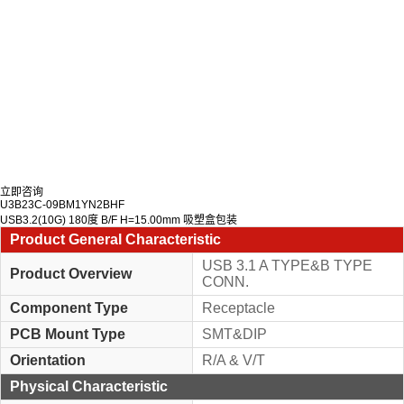
立即咨询
U3B23C-09BM1YN2BHF
USB3.2(10G) 180度 B/F H=15.00mm 吸塑盒包装
Product General Characteristic
USB 3.1 A TYPE&B TYPE
Product Overview
CONN.
Component Type
Receptacle
PCB Mount Type
SMT&DIP
Orientation
R/A & V/T
Physical Characteristic