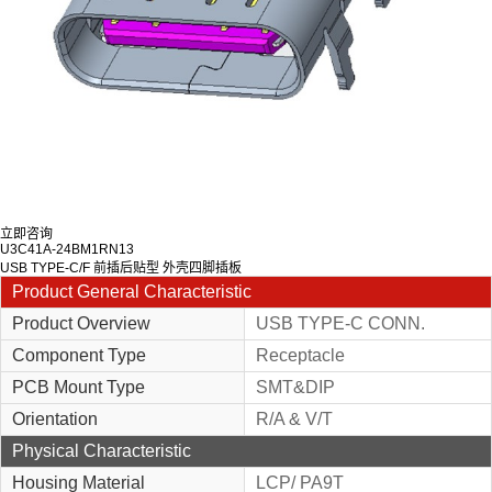
立即咨询
U3C41A-24BM1RN13
USB TYPE-C/F 前插后贴型 外壳四脚插板
Product General Characteristic
Product Overview
USB TYPE-C CONN.
Component Type
Receptacle
PCB Mount Type
SMT&DIP
Orientation
R/A & V/T
Physical Characteristic
Housing Material
LCP/ PA9T