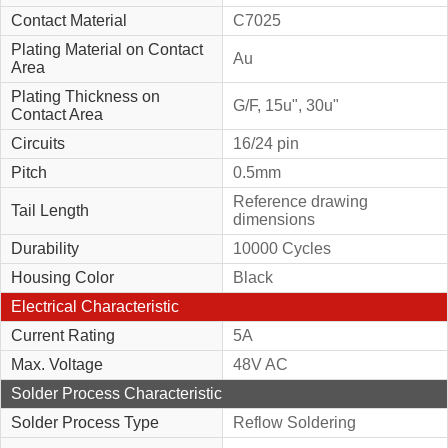
Contact Material
C7025
Plating Material on Contact
Au
Area
Plating Thickness on
G/F, 15u", 30u"
Contact Area
Circuits
16/24 pin
Pitch
0.5mm
Reference drawing
Tail Length
dimensions
Durability
10000 Cycles
Housing Color
Black
Electrical Characteristic
Current Rating
5A
Max. Voltage
48V AC
Solder Process Characteristic
Solder Process Type
Reflow Soldering