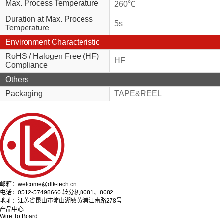
Max. Process Temperature
260℃
Duration at Max. Process
5s
Temperature
Environment Characteristic
RoHS / Halogen Free (HF)
HF
Compliance
Others
Packaging
TAPE&REEL
邮箱：welcome@dlk-tech.cn
电话：0512-57498666 转分机8681、8682
地址：江苏省昆山市淀山湖镇黄浦江南路278号
产品中心
Wire To Board