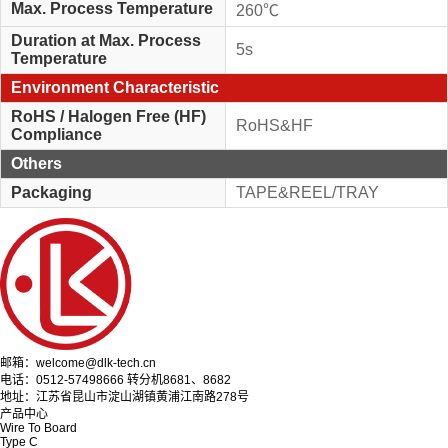
Max. Process Temperature
260℃
Duration at Max. Process
5s
Temperature
Environment Characteristic
RoHS / Halogen Free (HF)
RoHS&HF
Compliance
Others
Packaging
TAPE&REEL/TRAY
邮箱：welcome@dlk-tech.cn
电话：0512-57498666 转分机8681、8682
地址：江苏省昆山市淀山湖镇黄浦江南路278号
产品中心
Wire To Board
Type C