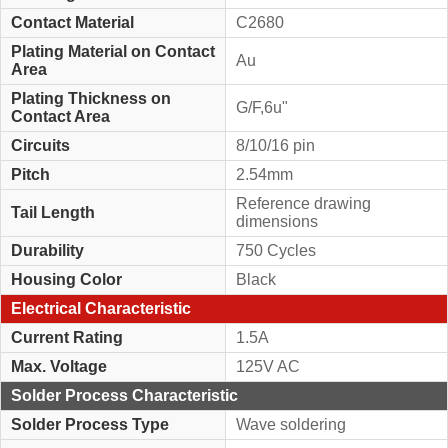
Contact Material
C2680
Plating Material on Contact
Au
Area
Plating Thickness on
G/F,6u"
Contact Area
Circuits
8/10/16 pin
Pitch
2.54mm
Reference drawing
Tail Length
dimensions
Durability
750 Cycles
Housing Color
Black
Electrical Characteristic
Current Rating
1.5A
Max. Voltage
125V AC
Solder Process Characteristic
Solder Process Type
Wave soldering