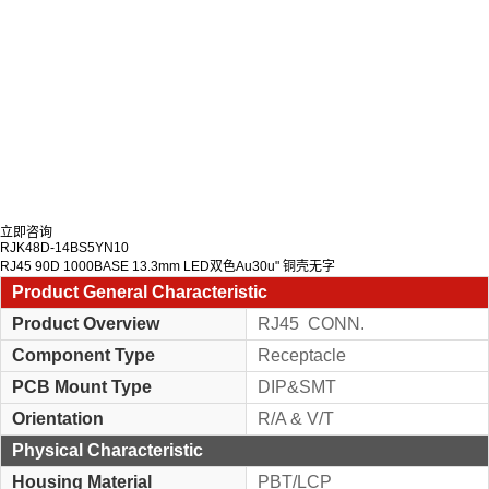
立即咨询
RJK48D-14BS5YN10
RJ45 90D 1000BASE 13.3mm LED双色Au30u" 铜壳无字
Product General Characteristic
Product Overview
RJ45 CONN.
Component Type
Receptacle
PCB Mount Type
DIP&SMT
Orientation
R/A & V/T
Physical Characteristic
Housing Material
PBT/LCP