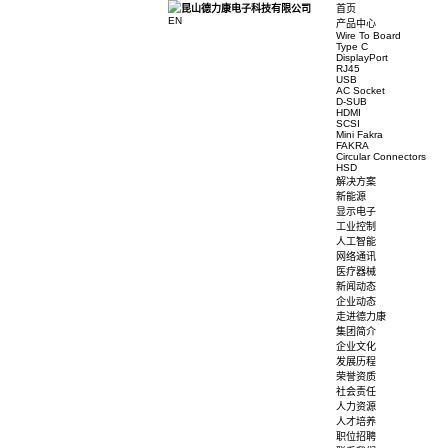
首页
EN
产品中心
Wire To 
Type C
DisplayP
RJ45
USB
AC Sock
D-SUB
HDMI
SCSI
Mini Fak
FAKRA
Circular
HSD
解决方案
新能源
显示电子
工业控制
人工智能
网络通讯
医疗器械
新闻动态
企业动态
走进德力
集团简介
企业文化
发展历程