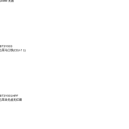
ACT7KD-03BT3Y022
AC 90D 左侧带接地导电铁壳 挂台2.5mm
ACT7KD-03BT3Y00BHF
AC 90D 垫高4MM 无卤