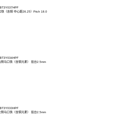
50+500
150+880
350+1200
ACT7KD-03BT3Y037HPF
带左尾巴马口铁（含铜 中心距26.25）Pitch 18.0
ACT7KD-03BT3Y034HPF
AC 90D 带右侧马口铁（含铜元素） 挂台2.5mm