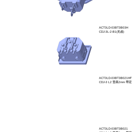
ACT3PF
CDJ-3P-
ACT3LD
CDJ-3L-