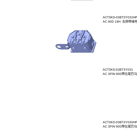
ACT3LD
CDJ-3L-
ACT3KD
AC 9