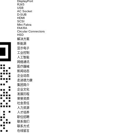
-03BT3Y030HPF
IN 90D带左尾巴马口铁无卤无红磷(CDJ-71)自动机打件
-03BT3Y030
D 19H 左侧带接地导电片铁壳