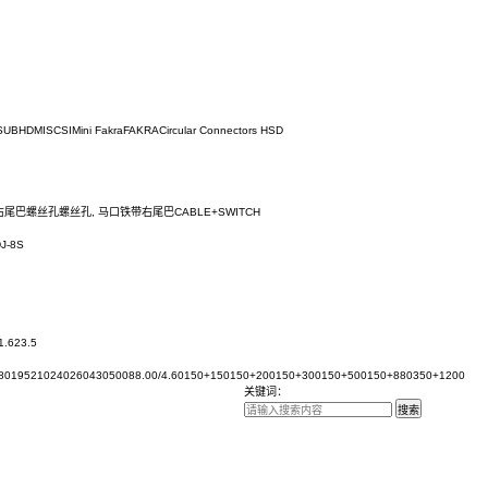
SB
AC Socket
D-SUB
HDMI
SCSI
Mini Fakra
FAKRA
Circular Connectors
HSD
左尾巴
马口铁带右尾巴
螺丝孔
螺丝孔, 马口铁带右尾巴
CABLE+SWITCH
CDJ-8
CDJ-8M
CDJ-8S