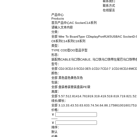
荣誉资质
社会责任
人力资源
人才培养
职位招聘
联系我们
联系方式
在线留言
产品中心
Products
首页
产品中心
AC Socket
C14系列
请输入文本内容
分类：
全部
Wire To Board
Type C
DisplayPort
RJ45
U
C8系列
C14系列
C18系列
类型：
TYPE C
OD型
OO型
品字型
形态：
装配壳
CABLE
马口铁
CABLE, 马口铁
马口铁带
型号：
全部
CDJ-3
CDJ-3-5
CDJ-3E5-1
CDJ-7
CDJ-7 1
颜色：
全部
黑色
蓝色
黄色
灰色
包装：
全部
盘装
卷装
管装
盒装
PE袋
高度：