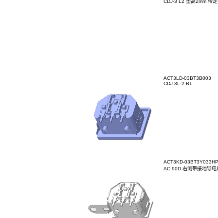
ACT3LD
CDJ-3
ACT3LD
CDJ-3