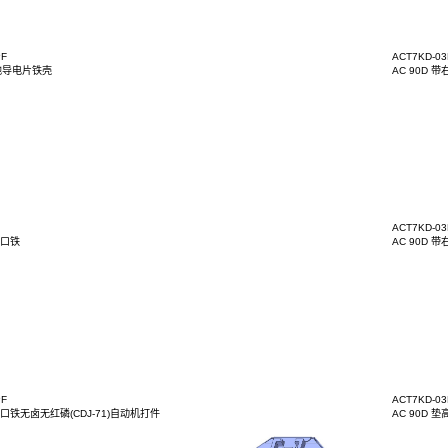
-03BT3B003
2-B1
-03BT3Y033HPF
0D 右侧带接地导电片铁壳