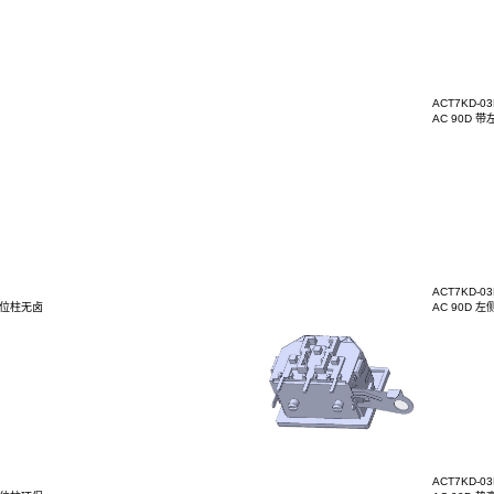
-03BT3P004
L4.8
-03BT3B03H
2-B1(无卤)