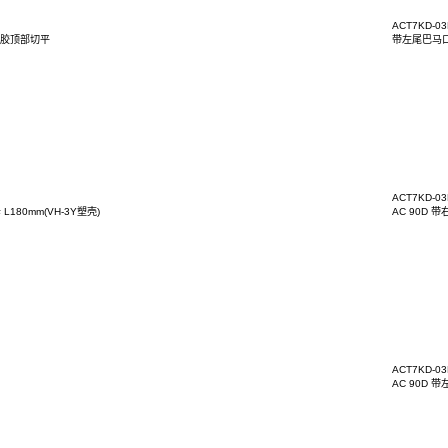
6
19.7
19.8
21.5
21.6
23.5
86
100
160
175
180
195
210
240
260
430
500
88.00/4.60
150+150
150+200
150+300
1
关键词：
-03BT3Y039
0D 左尾巴马口铁 塑胶顶部切平
-03BT3P00AHF
N+CABLE 带螺母 L180mm(VH-3Y塑壳)