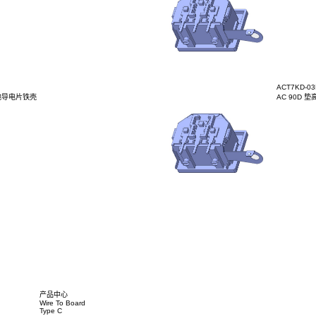
-03BT3Y032HPF
D 19H 右侧带接地导电片铁壳
-03BT3Y031
IN 90D带左尾巴马口铁