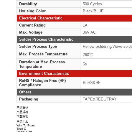
Plating Material on Contact
Au
Area
Plating Thickness on Contact
G/F
Area
Circuits
9/1
Pitch
1.
Tail Length
Ref
Durability
500
Housing Color
Bla
Electrical Characteristic
Current Rating
1A
Max. Voltage
36V
Solder Process Characteristic
Solder Process Type
Ref
Max. Process Temperature
26
Duration at Max. Process
5s
Temperature