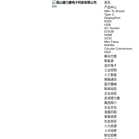
首页
EN
产品中心
Wire To 
Type C
DisplayP
RJ45
USB
AC Sock
D-SUB
HDMI
SCSI
Mini Fak
FAKRA
Circular
HSD
解决方案
新能源
显示电子
工业控制
人工智能
网络通讯
医疗器械
新闻动态
企业动态
走进德力
集团简介
企业文化
发展历程