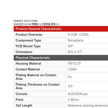
DSB4FC-15LS1YN36
DSB立式 10.5H 附螺丝 8.5宽黑盖 脚长2.1
Product General Characteristic
Product Overview
D-
Component Type
Rec
PCB Mount Type
DIP
Orientation
R/A
Physical Characteristic
Housing Material
PB
Contact Material
C26