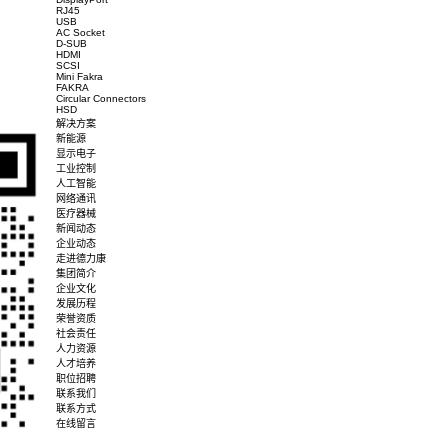
Environment Characteristic
RoHS / Halogen Free (HF)
Ro
Compliance
Others
Packaging
TA
产品概述
产品规格
下载图档
产品中心
Wire To Board
Type C
DisplayPort
RJ45
USB
AC Socket
D-SUB
HDMI
SCSI
Mini Fakra
FAKRA
Circular Connectors
HSD
解决方案
新能源
显示电子