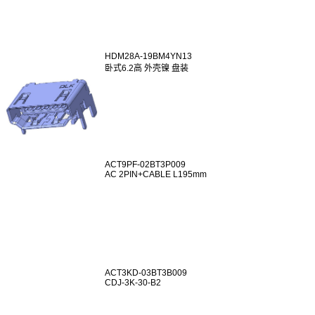
HDM28A-19BM4YN13
卧式6.2高 外壳镍 盘装
ACT9PF-02BT3P009
AC 2PIN+CABLE L195mm
ACT3KD-03BT3B009
CDJ-3K-30-B2