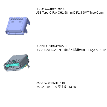
U3C41A-24BG1RN14
USB Type-C R/A CH1.58mm DIP1.4 SMT Type Conn.
U3A20D-09BM4YN22HF
USB3.0 A/F R/A 6.96H卷边弯脚黑色DLK Logo Au 15u"
USA27C-04BM1RN10
USB 2.0 A/F 180 度插板H13.35