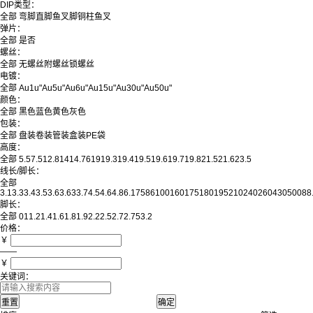
DIP类型：
全部
弯脚
直脚
鱼叉脚
铜柱鱼叉
弹片：
全部
是
否
螺丝：
全部
无螺丝
附螺丝
锁螺丝
电镀：
全部
Au1u"
Au5u"
Au6u"
Au15u"
Au30u"
Au50u"
颜色：
全部
黑色
蓝色
黄色
灰色
包装：
全部
盘装
卷装
管装
盒装
PE袋
高度：
全部
5.5
7.5
12.8
14
14.76
19
19.3
19.4
19.5
19.6
19.7
19.8
21.5
21.6
23.5
线长/脚长：
全部
3.1
3.3
3.4
3.5
3.6
3.63
3.7
4.5
4.6
4.8
6.1
75
86
100
160
175
180
195
210
240
260
430
500
88
脚长：
全部
0
1
1.2
1.4
1.6
1.8
1.9
2.2
2.5
2.7
2.75
3.2
价格：
￥
——
￥
关键词：