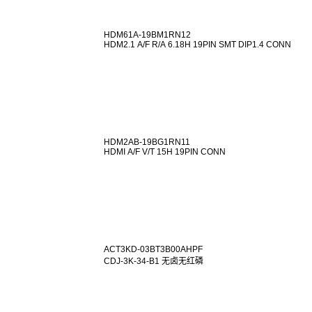
HDM61A-19BM1RN12
HDM2.1 A/F R/A 6.18H 19PIN SMT DIP1.4 CONN
HDM2AB-19BG1RN11
HDMI A/F V/T 15H 19PIN CONN
ACT3KD-03BT3B00AHPF
CDJ-3K-34-B1 无卤无红磷