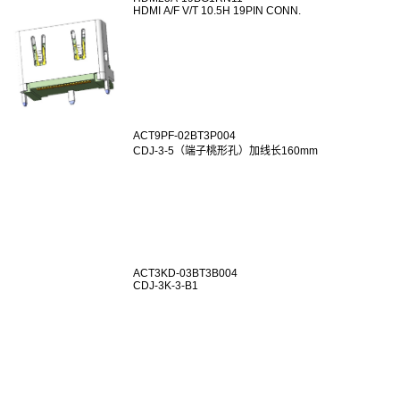
HDMI A/F V/T 10.5H 19PIN CONN.
ACT9PF-02BT3P004
CDJ-3-5（端子桃形孔）加线长160mm
ACT3KD-03BT3B004
CDJ-3K-3-B1