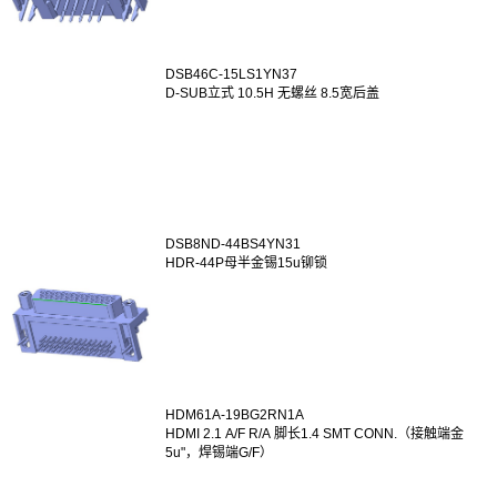
DSB46C-15LS1YN37
D-SUB立式 10.5H 无螺丝 8.5宽后盖
DSB8ND-44BS4YN31
HDR-44P母半金锡15u铆锁
HDM61A-19BG2RN1A
HDMI 2.1 A/F R/A 脚长1.4 SMT CONN.（接触端金
5u"，焊锡端G/F）