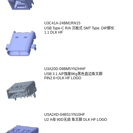
U3C41A-24BM1RN15
USB Type-C R/A 沉板式 SMT Type DIP脚长
1.1 DLK HF
U3A20D-09BM5YN2HHF
USB 3.1 A/F强度9Kg黑色直边鱼叉脚
PIN2.6+DLK HF LOGO
USA2AD-04BS1YN10HF
U2 A母 90D无卤 鱼叉脚 DLK HF LOGO