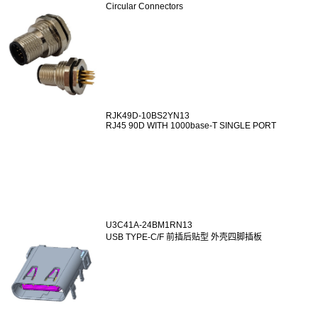
Circular Connectors
RJK49D-10BS2YN13
RJ45 90D WITH 1000base-T SINGLE PORT
U3C41A-24BM1RN13
USB TYPE-C/F 前插后贴型 外壳四脚插板