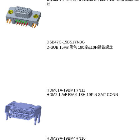
丝
DSB47C-15BS1YN3G
D-SUB 15Pin黑色 180度&10H锁铁螺丝
HDM61A-19BM1RN11
HDM2.1 A/F R/A 6.18H 19PIN SMT CONN
HDM29A-19BM4RN10