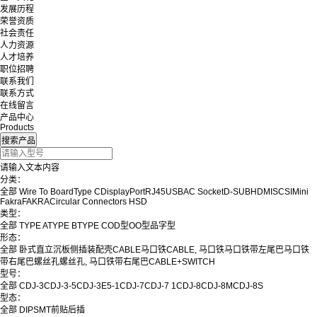
发展历程
荣誉资质
社会责任
人力资源
人才培养
职位招聘
联系我们
联系方式
在线留言
产品中心
Products
请输入文本内容
分类：
全部
Wire To Board
Type C
DisplayPort
RJ45
USB
AC Socket
D-SUB
HDMI
SCSI
Mini
Fakra
FAKRA
Circular Connectors
HSD
类型：
全部
TYPE A
TYPE B
TYPE C
OD型
OO型
品字型
形态：
全部
卧式
直立
沉板
侧插
装配壳
CABLE
马口铁
CABLE, 马口铁
马口铁带左尾巴
马口铁
带右尾巴
螺丝孔
螺丝孔, 马口铁带右尾巴
CABLE+SWITCH
型号：
全部
CDJ-3
CDJ-3-5
CDJ-3E5-1
CDJ-7
CDJ-7 1
CDJ-8
CDJ-8M
CDJ-8S
型态：
全部
DIP
SMT
前贴后插