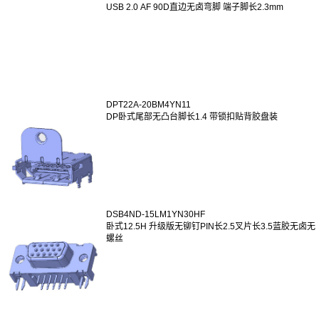
USB 2.0 AF 90D直边无卤弯脚 端子脚长2.3mm
DPT22A-20BM4YN11
DP卧式尾部无凸台脚长1.4 带锁扣贴背胶盘装
DSB4ND-15LM1YN30HF
卧式12.5H 升级版无铆钉PIN长2.5叉片长3.5蓝胶无卤无
螺丝