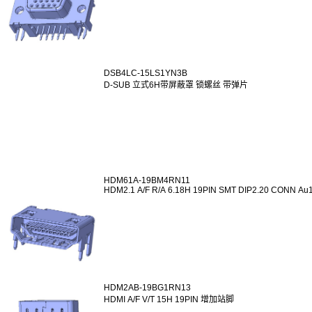
DSB4LC-15LS1YN3B
D-SUB 立式6H带屏蔽罩 锁螺丝 带弹片
HDM61A-19BM4RN11
HDM2.1 A/F R/A 6.18H 19PIN SMT DIP2.20 CONN Au
HDM2AB-19BG1RN13
HDMI A/F V/T 15H 19PIN 增加站脚