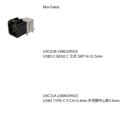
Mini Fakra
U3C61B-24BG1RN25
USB3.2 GEN2 C 立式 SMT H=11.5mm
U4C21A-24BM1RN22
USB4 TYPE-C F CH=3.4mm 外壳脚中心距3.5mm