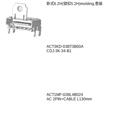
卧式6.2H(锁扣5.2H)molding,卷装
ACT3KD-03BT3B00A
CDJ-3K-34-B1
ACT1MF-02BL4B024
AC 2PIN+CABLE L130mm