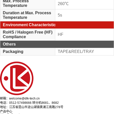
Max. Process
260℃
Temperature
Duration at Max. Process
5s
Temperature
Environment Characteristic
RoHS / Halogen Free (HF)
HF
Compliance
Others
Packaging
TAPE&REEL/TRAY
邮箱：welcome@dlk-tech.cn
电话：0512-57498666 转分机8681、8682
地址：江苏省昆山市淀山湖镇黄浦江南路278号
产品中心