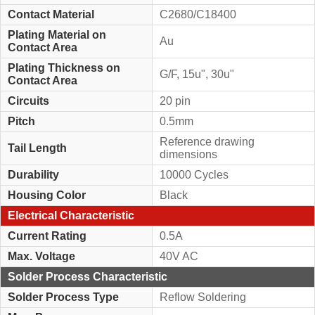
Contact Material
C2680/C18400
Plating Material on
Au
Contact Area
Plating Thickness on
G/F, 15u", 30u"
Contact Area
Circuits
20 pin
Pitch
0.5mm
Reference drawing
Tail Length
dimensions
Durability
10000 Cycles
Housing Color
Black
Electrical Characteristic
Current Rating
0.5A
Max. Voltage
40V AC
Solder Process Characteristic
Solder Process Type
Reflow Soldering