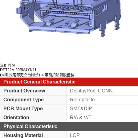
立即咨询
DPT22A-20BM4YN11
DP卧式尾部无凸台脚长1.4 带锁扣贴背胶盘装
Product General Characteristic
Product Overview
DisplayPort CONN.
Component Type
Receptacle
PCB Mount Type
SMT&DIP
Orientation
R/A & V/T
Physical Characteristic
Housing Material
LCP