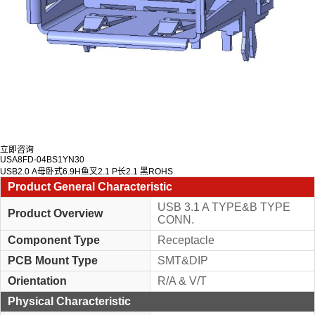
立即咨询
USA8FD-04BS1YN30
USB2.0 A母卧式6.9H鱼叉2.1 P长2.1 黑ROHS
Product General Characteristic
USB 3.1 A TYPE&B TYPE
Product Overview
CONN.
Component Type
Receptacle
PCB Mount Type
SMT&DIP
Orientation
R/A & V/T
Physical Characteristic