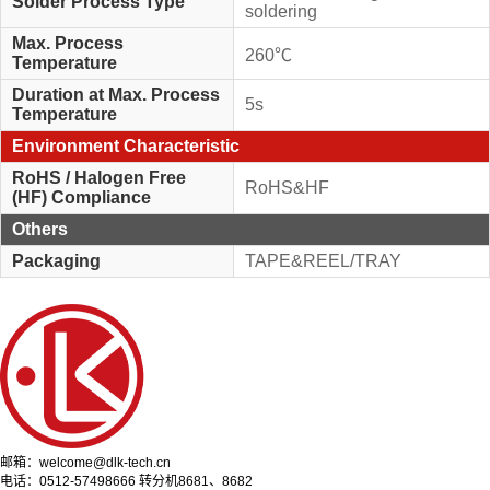
Solder Process Type
soldering
Max. Process
260℃
Temperature
Duration at Max. Process
5s
Temperature
Environment Characteristic
RoHS / Halogen Free
RoHS&HF
(HF) Compliance
Others
Packaging
TAPE&REEL/TRAY
邮箱：welcome@dlk-tech.cn
电话：0512-57498666 转分机8681、8682