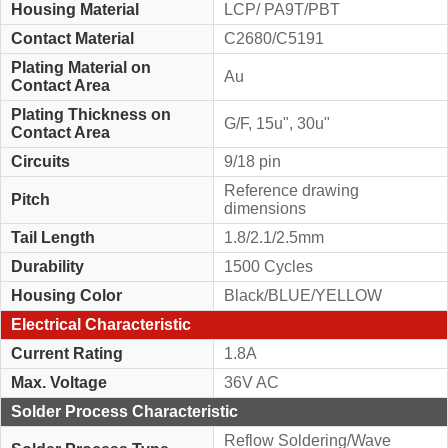
Housing Material
LCP/ PA9T/PBT
Contact Material
C2680/C5191
Plating Material on
Au
Contact Area
Plating Thickness on
G/F, 15u", 30u"
Contact Area
Circuits
9/18 pin
Reference drawing
Pitch
dimensions
Tail Length
1.8/2.1/2.5mm
Durability
1500 Cycles
Housing Color
Black/BLUE/YELLOW
Electrical Characteristic
Current Rating
1.8A
Max. Voltage
36V AC
Solder Process Characteristic
Reflow Soldering/Wave