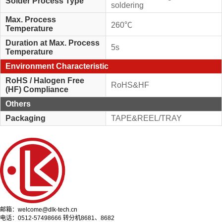
Solder Process Type
soldering
Max. Process
260℃
Temperature
Duration at Max. Process
5s
Temperature
Environment Characteristic
RoHS / Halogen Free
RoHS&HF
(HF) Compliance
Others
Packaging
TAPE&REEL/TRAY
邮箱：welcome@dlk-tech.cn
电话：0512-57498666 转分机8681、8682