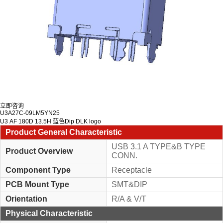
立即咨询
U3A27C-09LM5YN25
U3 AF 180D 13.5H 蓝色Dip DLK logo
Product General Characteristic
USB 3.1 A TYPE&B TYPE
Product Overview
CONN.
Component Type
Receptacle
PCB Mount Type
SMT&DIP
Orientation
R/A & V/T
Physical Characteristic